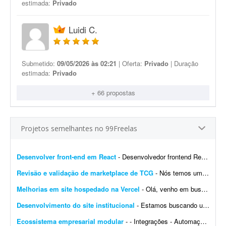
estimada:
Privado
Luidi C.
Submetido:
09/05/2026 às 02:21
| Oferta:
Privado
| Duração
estimada:
Privado
+ 66 propostas
Projetos semelhantes no 99Freelas
Desenvolver front-end em React
- Desenvolvedor frontend React com Tailwind CSS. Experiência na integração de APIs REST e autenticação por token (AWS Cognito é diferencial). O design j&aacut...
Revisão e validação de marketplace de TCG
- Nós temos um site de marketplace de TCG (trading card game) chamado Capital Collectibles e gostaria de um programador front-end e back-end para nos ajudar a revisar a estrutura e validar a p...
Melhorias em site hospedado na Vercel
- Olá, venho em busca de um profissional que entenda de Vercel. Gostaria de fazer alterações e melhorias no meu site. Já tenho muitas páginas que consigo editar, m...
Desenvolvimento do site institucional
- Estamos buscando um web designer/desenvolvedor para criar o novo site institucional da BonaFruta Sorvetes. Nossa principal referência de experiência, qualidade visual, navegaç&a...
Ecossistema empresarial modular
- - Integrações - Automações - Configuração de servidor - Criação de ferramentas Exemplo de trabalho: Configuração de VPS, scrap...