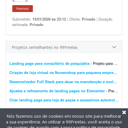
Rejeitada
Submetido:
15/01/2026 às 23:12
| Oferta:
Privado
| Duração
estimada:
Privado
Projetos semelhantes no 99Freelas
Landing page para consultório de psiquiatria
- Projeto para criação de landing page para consultório de psiquiatria. Escopo do projeto: Desenvolvimento completo da landing page. Design moderno, limpo e com foco em convers&...
Criação de loja virtual na Nuvemshop para pequena empresa
- Prec
Desenvolvedor Full Stack para atuar na manutenção e evolução de uma plataforma SaaS
Ajustes e refinamento de landing pages no Elementor
- Preciso de alguém para finalizar o desenvolvimento de 14 landing pages no Elementor. É um projeto rápido e de baixa complexidade. O cenário atual: As páginas j&...
Criar landing page para loja de peças e acessórios automotivos
- P
Nós fazemos uso de cookies em nosso site para melhorar
a sua experiência. Ao utilizar a 99Freelas, você aceita o uso
@2014-2026 99Freelas. Todos os direitos reservados.
de cookies de acordo com a nossa
política de privacidade
.