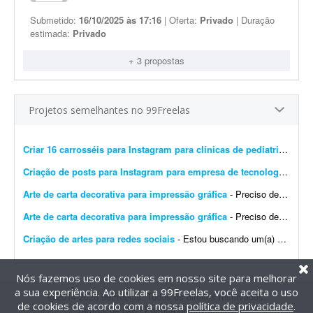
Submetido:
16/10/2025 às 17:16
| Oferta:
Privado
| Duração
estimada:
Privado
+ 3 propostas
Projetos semelhantes no 99Freelas
Criar 16 carrosséis para Instagram para clínicas de pediatria
- Preci
Criação de posts para Instagram para empresa de tecnologia
- Esto
Arte de carta decorativa para impressão gráfica
- Preciso de um design para imprimir uma carta decorativa na gráfica. A arte deve ser editável em PDF, conforme exigido pela gráfica. Quero unir dois elementos: o lobo ficar&aac...
Arte de carta decorativa para impressão gráfica
- Preciso de um design para imprimir uma carta decorativa na gráfica. A arte deve ser editável em PDF, conforme exigido pela gráfica. Quero unir dois elementos: o lobo no cart&a...
Criação de artes para redes sociais
- Estou buscando um(a) designer para uma parceria de longo prazo na criação de artes para redes sociais. A demanda inicial será de: * 8 artes para o feed por mês; * Stori...
Nós fazemos uso de cookies em nosso site para melhorar
a sua experiência. Ao utilizar a 99Freelas, você aceita o uso
@2014-2026 99Freelas. Todos os direitos reservados.
de cookies de acordo com a nossa
política de privacidade
.
Termos de uso
|
Política de privacidade