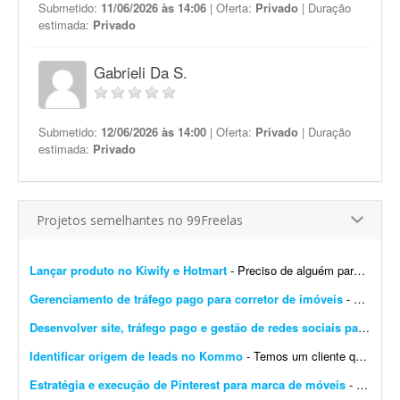
Submetido:
11/06/2026 às 14:06
| Oferta:
Privado
| Duração
estimada:
Privado
Gabrieli Da S.
Submetido:
12/06/2026 às 14:00
| Oferta:
Privado
| Duração
estimada:
Privado
Projetos semelhantes no 99Freelas
Lançar produto no Kiwify e Hotmart
- Preciso de alguém para me ajudar a lançar um produto no Kiwify e na Hotmart já neste final de semana. Já tenho os vídeos e preciso subir todo o conteúdo n...
Gerenciamento de tráfego pago para corretor de imóveis
- Busco especialista em ads (Instagram e Google) para gerenciar meu tráfego pago. Neste momento, procuro apenas o gerenciamento do tráfego: criação e otimizaç&atild...
Desenvolver site, tráfego pago e gestão de redes sociais para transportadora
Identificar origem de leads no Kommo
- Temos um cliente que utiliza IA no CRM Kommo para qualificação dos leads e, ao mesmo tempo, para identificar a origem desses leads. Precisamos identificar se os leads vieram do Facebo...
Estratégia e execução de Pinterest para marca de móveis
- Preciso de um profissional com olhar atento e repertório refinado em design e arquitetura para repensar e construir a estratégia do Pinterest da minha marca de móveis. O proje...