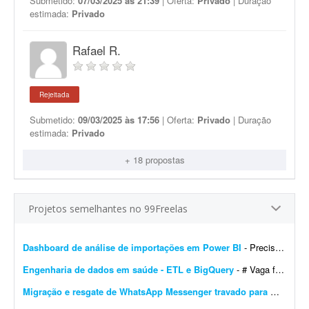
Submetido:
07/03/2025 às 21:39
| Oferta:
Privado
| Duração
estimada:
Privado
Rafael R.
Rejeitada
Submetido:
09/03/2025 às 17:56
| Oferta:
Privado
| Duração
estimada:
Privado
+ 18 propostas
Projetos semelhantes no 99Freelas
Dashboard de análise de importações em Power BI
- Preciso de um profissional em Power BI para me auxiliar no desenvolvimento de um dashboard de análise de importações de certos produtos na América do Sul. Meu conhecime...
Engenharia de dados em saúde - ETL e BigQuery
- # Vaga freelancer - Especialista em Dados de Saúde (Pleno/Sênior) | ETL, BigQuery e Integração de Sistemas ## Sobre o projeto Buscamos um profissional, nível Ple...
Migração e resgate de WhatsApp Messenger travado para WhatsApp Business