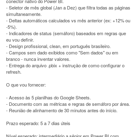
conector nativo do Power BI.
- Seletor de mês global (Jan a Dez) que filtra todas as páginas
simultaneamente.
- Deltas automáticos calculados vs mês anterior (ex: +12% ou
-5%).
- Indicadores de status (semáforo) baseados em regras que
eu vou definir.
- Design profissional, clean, em português brasileiro.
- Campos sem dado exibidos como "Sem dados" ou em
branco - nunca inventar valores.
- Entrega do arquivo .pbix + instrução de como configurar o
refresh.
O que vou fornecer:
- Acesso às 5 planilhas do Google Sheets.
- Documento com as métricas e regras de semáforo por área.
- Reunião de alinhamento de 30 minutos antes do início.
Prazo esperado: 5 a 7 dias úteis
Nível esperado: intermediário a sênior em Power BI com