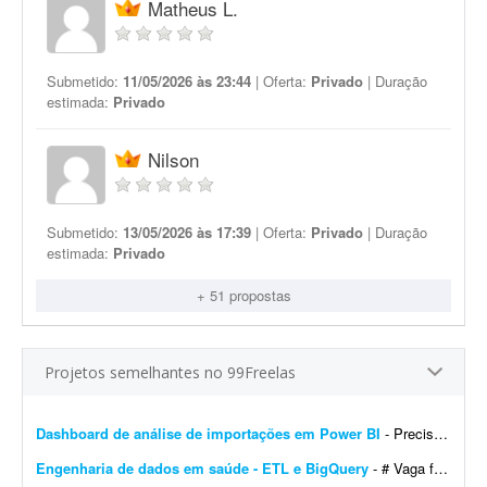
Matheus L.
Submetido:
11/05/2026 às 23:44
| Oferta:
Privado
| Duração
estimada:
Privado
Nilson
Submetido:
13/05/2026 às 17:39
| Oferta:
Privado
| Duração
estimada:
Privado
+ 51 propostas
Projetos semelhantes no 99Freelas
Dashboard de análise de importações em Power BI
- Preciso de um profissional em Power BI para me auxiliar no desenvolvimento de um dashboard de análise de importações de certos produtos na América do Sul. Meu conhecime...
Engenharia de dados em saúde - ETL e BigQuery
- # Vaga freelancer - Especialista em Dados de Saúde (Pleno/Sênior) | ETL, BigQuery e Integração de Sistemas ## Sobre o projeto Buscamos um profissional, nível Ple...