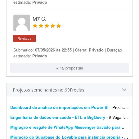
estimada:
Privado
M7 C.
Rejeitada
Submetido:
07/05/2026 às 22:55
| Oferta:
Privado
| Duração
estimada:
Privado
+ 12 propostas
Projetos semelhantes no 99Freelas
Dashboard de análise de importações em Power BI
- Preciso de um profissional em Power BI para me auxiliar no desenvolvimento de um dashboard de análise de importações de certos produtos na América do Sul. Meu conhecime...
Engenharia de dados em saúde - ETL e BigQuery
- # Vaga freelancer - Especialista em Dados de Saúde (Pleno/Sênior) | ETL, BigQuery e Integração de Sistemas ## Sobre o projeto Buscamos um profissional, nível Ple...
Migração e resgate de WhatsApp Messenger travado para WhatsApp Business
Migração do Supabase do Lovable para instância própria
- Migração do projeto Supabase atualmente hospedado no Lovable para uma instância própria, sem migração de dados. Escopo do trabalho: - Criar novo projeto no...