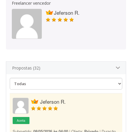
Freelancer vencedor
Jeferson R.
Propostas (32)
Jeferson R.
Aceita
Submetido:
08/05/2026 às 04:00
| Oferta:
Privado
| Duração