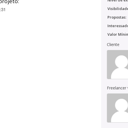
projeto:
Nível de ex
Visibilidad
:31
Propostas:
Interessado
Valor Míni
Cliente
Freelancer