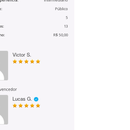
periência:
Intermediário
e:
Público
5
s:
13
mo:
R$ 50,00
Victor S.
 vencedor
Lucas G.