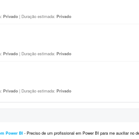
a:
Privado
| Duração estimada:
Privado
a:
Privado
| Duração estimada:
Privado
a:
Privado
| Duração estimada:
Privado
em Power BI
- Preciso de um profissional em Power BI para me auxiliar no desenvolvimento de um dashboard de análise de 