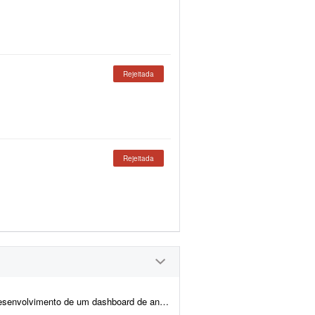
Rejeitada
Rejeitada
importações de certos produtos na América do Sul. Meu conhecime...