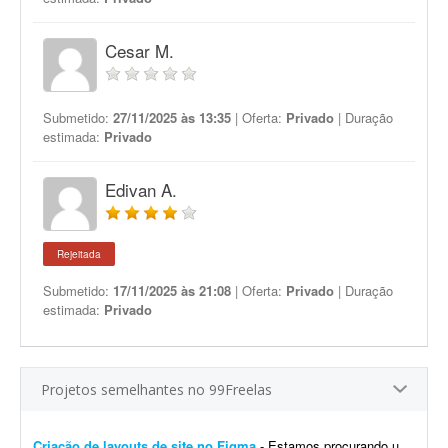
Cesar M.
Submetido:
27/11/2025 às 13:35
| Oferta:
Privado
| Duração
estimada:
Privado
Edivan A.
Rejeitada
Submetido:
17/11/2025 às 21:08
| Oferta:
Privado
| Duração
estimada:
Privado
Projetos semelhantes no 99Freelas
Criação de layouts de site no Figma
- Estamos procurando um designer com experiência em UI/UX para desenvolver os layouts de um site no Figma. O projeto contempla a criação do layout da página inicial e de p...