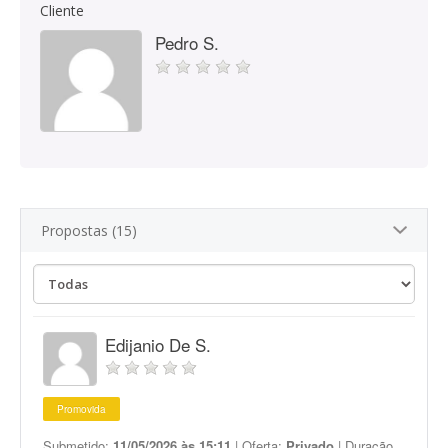
Cliente
Pedro S.
Propostas (15)
Edijanio De S.
Promovida
Submetido:
11/05/2026 às 15:11
| Oferta:
Privado
| Duração