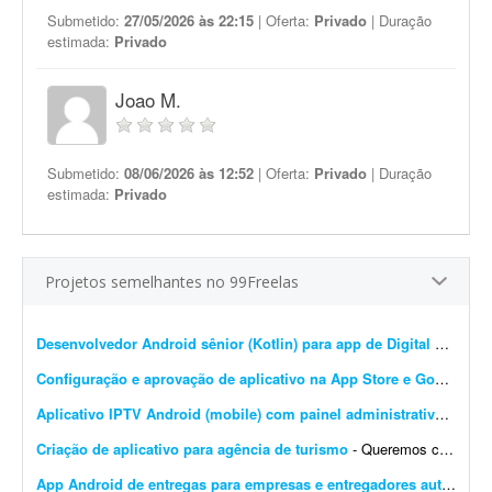
Submetido:
27/05/2026 às 22:15
| Oferta:
Privado
| Duração
estimada:
Privado
Joao M.
Submetido:
08/06/2026 às 12:52
| Oferta:
Privado
| Duração
estimada:
Privado
Projetos semelhantes no 99Freelas
Desenvolvedor Android sênior (Kotlin) para app de Digital Signage 24/7
Configuração e aprovação de aplicativo na App Store e Google Play
Aplicativo IPTV Android (mobile) com painel administrativo M3U
- 
Criação de aplicativo para agência de turismo
- Queremos criar um aplicativo para uma agência de turismo que já tem site. Plataforma Android e IOS Um app que seja o site dentro do app,a pessoa acesse o app e tenha as mesmas facili...
App Android de entregas para empresas e entregadores autônomos