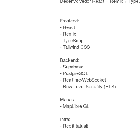
Desenvolvedor React + Remix + TypeS
_______________________
Frontend:
- React
- Remix
- TypeScript
- Tailwind CSS
Backend:
- Supabase
- PostgreSQL
- Realtime/WebSocket
- Row Level Security (RLS)
Mapas:
- MapLibre GL
Infra:
- Replit (atual)
___________________________