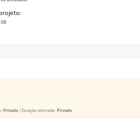
projeto:
:58
a:
Privado
| Duração estimada:
Privado