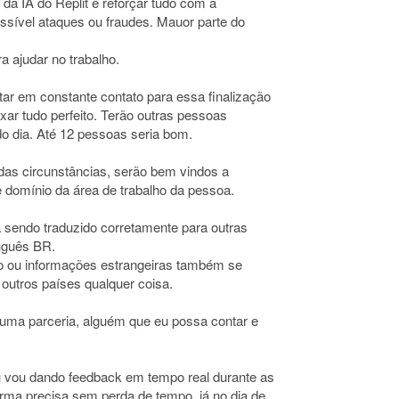
 da IA do Replit e reforçar tudo com a
sível ataques ou fraudes. Mauor parte do
a ajudar no trabalho.
tar em constante contato para essa finalização
xar tudo perfeito. Terão outras pessoas
o dia. Até 12 pessoas seria bom.
das circunstâncias, serão bem vindos a
de domínio da área de trabalho da pessoa.
á sendo traduzido corretamente para outras
uguês BR.
o ou informações estrangeiras também se
outros países qualquer coisa.
 uma parceria, alguém que eu possa contar e
u vou dando feedback em tempo real durante as
forma precisa sem perda de tempo, já no dia de