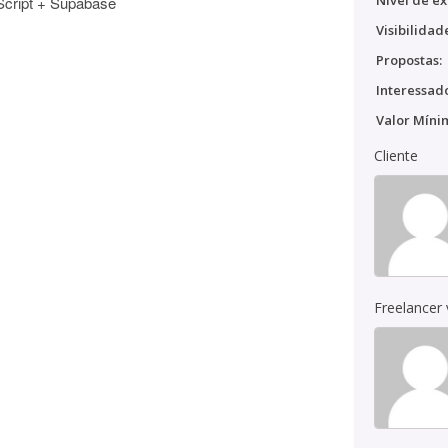
Nível de ex
cript + Supabase
Visibilidad
Propostas:
Interessado
Valor Míni
Cliente
Freelancer