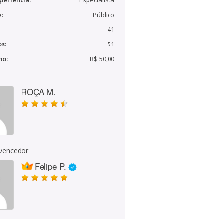
periência:
Especialista
e:
Público
41
s:
51
mo:
R$ 50,00
ROÇA M.
 vencedor
Felipe P.