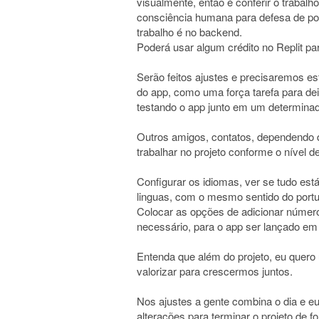
visualmente, então é conferir o trabalho
consciência humana para defesa de pos
trabalho é no backend.
Poderá usar algum crédito no Replit par
Serão feitos ajustes e precisaremos es
do app, como uma força tarefa para dei
testando o app junto em um determinad
Outros amigos, contatos, dependendo 
trabalhar no projeto conforme o nível 
Configurar os idiomas, ver se tudo est
linguas, com o mesmo sentido do port
Colocar as opções de adicionar númer
necessário, para o app ser lançado em 
Entenda que além do projeto, eu quero
valorizar para crescermos juntos.
Nos ajustes a gente combina o dia e e
alterações para terminar o projeto de 