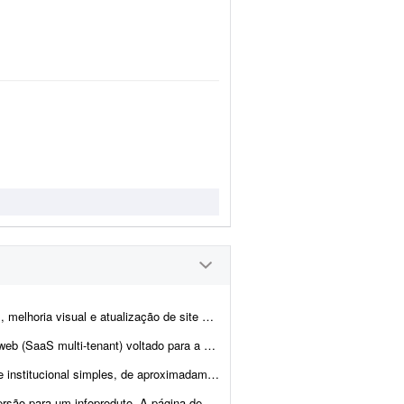
tualização de site de notícias em WordPress. At...
igital da CIPTEA (Carteira de Identificação da Pessoa com Tra...
as (Home). - O projeto é cultural (Cuidadores da Memória - Encontro R...
teúdo e layout focados em vendas, com elementos que incent...