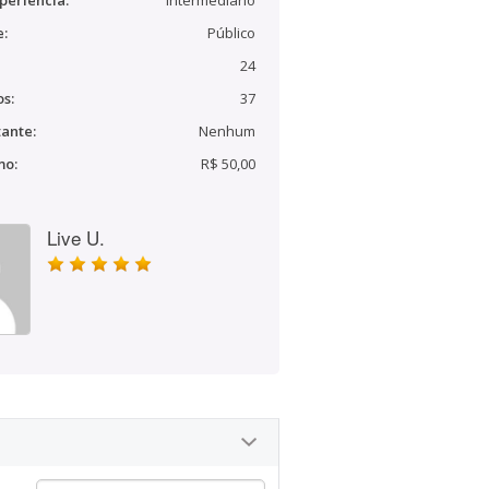
periência:
Intermediário
e:
Público
24
s:
37
ante:
Nenhum
mo:
R$ 50,00
Live U.