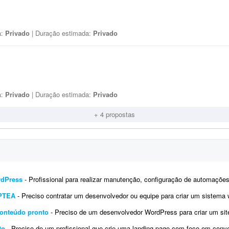
a:
Privado
| Duração estimada:
Privado
a:
Privado
| Duração estimada:
Privado
+ 4 propostas
rdPress
- Profissional para realizar manutenção, configuração de automações, melhoria visual e a
IPTEA
- Preciso contratar um desenvolvedor ou equipe para criar um sistema web (SaaS multi-tenant) voltado para a emissão d
conteúdo pronto
- Preciso de um desenvolvedor WordPress para criar um site institucional simples, de aproximadamente 5 págin
to
- Preciso de um profissional que crie uma landing page com foco em conversão para um infoproduto. A página deve ter con