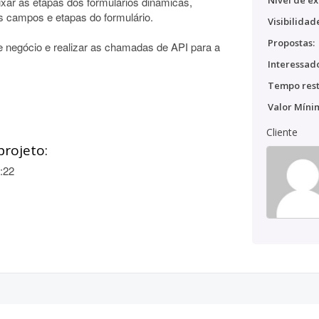
Nível de ex
ixar as etapas dos formulários dinâmicas,
campos e etapas do formulário.
Visibilidad
Propostas:
e negócio e realizar as chamadas de API para a
Interessado
Tempo rest
Valor Míni
Cliente
projeto:
:22