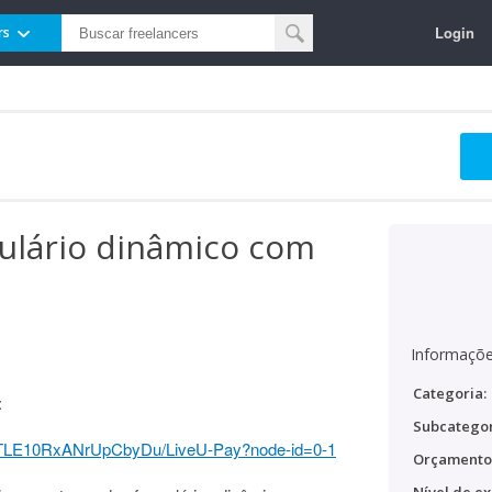
Login
rs
ulário dinâmico com
Informaçõe
Categoria:
:
Subcategor
qTLE10RxANrUpCbyDu/LiveU-Pay?node-id=0-1
Orçamento