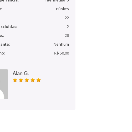
periência:
Intermediário
e:
Público
22
xcluídas:
2
s:
28
ante:
Nenhum
mo:
R$ 50,00
Alan G.