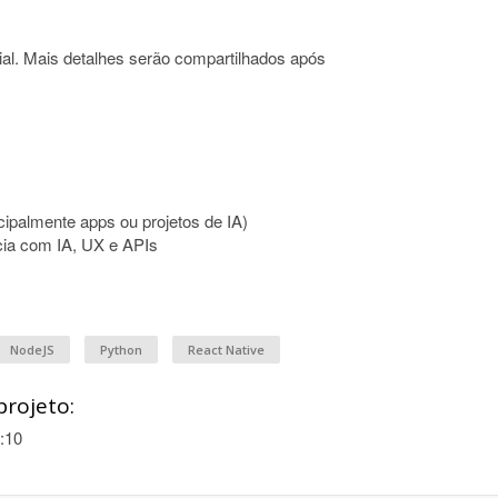
ial. Mais detalhes serão compartilhados após
ncipalmente apps ou projetos de IA)
cia com IA, UX e APIs
NodeJS
Python
React Native
projeto:
:10