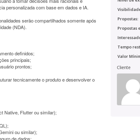
Nível de ex
suário a tomar decisões mais racionais e
cia personalizada com base em dados e IA.
Visibilidad
Propostas:
ionalidades serão compartilhados somente após
lidade (NDA).
Propostas e
Interessado
Tempo rest
amento definidos;
Valor Míni
ões principais;
usuário prontos;
Cliente
uturar tecnicamente o produto e desenvolver o
Native, Flutter ou similar);
QL);
emini ou similar);
eguro de dados;