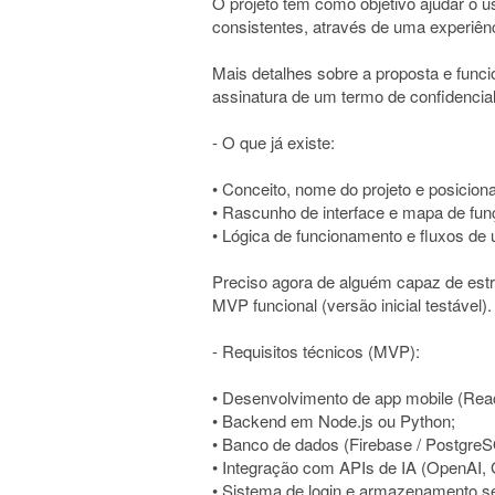
O projeto tem como objetivo ajudar o u
consistentes, através de uma experiên
Mais detalhes sobre a proposta e func
assinatura de um termo de confidencia
- O que já existe:
• Conceito, nome do projeto e posicion
• Rascunho de interface e mapa de funç
• Lógica de funcionamento e fluxos de 
Preciso agora de alguém capaz de estr
MVP funcional (versão inicial testável).
- Requisitos técnicos (MVP):
• Desenvolvimento de app mobile (React 
• Backend em Node.js ou Python;
• Banco de dados (Firebase / PostgreS
• Integração com APIs de IA (OpenAI, G
• Sistema de login e armazenamento s