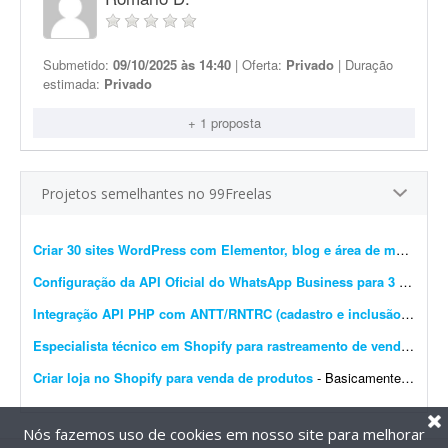
Submetido:
09/10/2025 às 14:40
| Oferta:
Privado
| Duração
estimada:
Privado
+ 1 proposta
Projetos semelhantes no 99Freelas
Criar 30 sites WordPress com Elementor, blog e área de membros
Configuração da API Oficial do WhatsApp Business para 3 instâncias
Integração API PHP com ANTT/RNTRC (cadastro e inclusão)
- Prec
Especialista técnico em Shopify para rastreamento de vendas e Meta Pixel
Criar loja no Shopify para venda de produtos
- Basicamente, quero que o site seja construído do zero e configurado no Shopify para venda de produtos. O carrinho de compras deve ter upsell. O produto deve ser configurado com variantes: a...
Nós fazemos uso de cookies em nosso site para melhorar