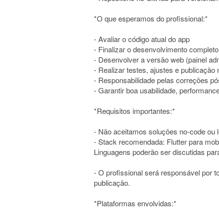
*O que esperamos do profissional:*
- Avaliar o código atual do app
- Finalizar o desenvolvimento completo
- Desenvolver a versão web (painel adm
- Realizar testes, ajustes e publicação 
- Responsabilidade pelas correções p
- Garantir boa usabilidade, performanc
*Requisitos importantes:*
- Não aceitamos soluções no-code ou 
- Stack recomendada: Flutter para mobi
Linguagens poderão ser discutidas para 
- O profissional será responsável por 
publicação.
*Plataformas envolvidas:*