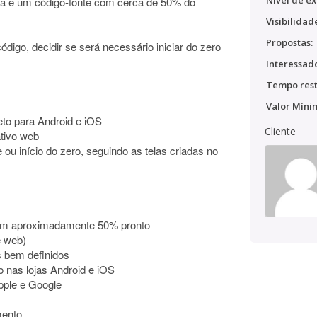
Nível de ex
gma e um código-fonte com cerca de 50% do
Visibilidad
Propostas:
ódigo, decidir se será necessário iniciar do zero
Interessado
Tempo rest
Valor Míni
eto para Android e iOS
Cliente
ativo web
ou início do zero, seguindo as telas criadas no
com aproximadamente 50% pronto
e web)
s bem definidos
 nas lojas Android e iOS
pple e Google
mento