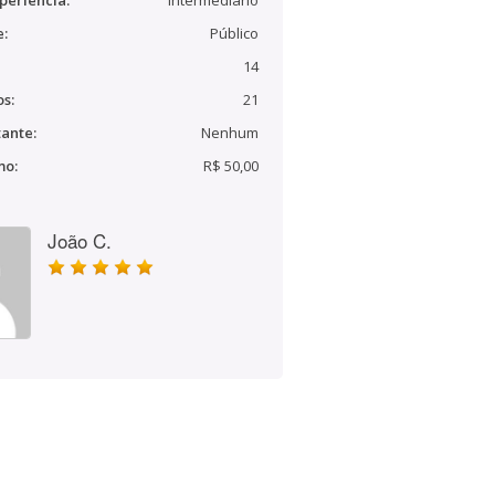
periência:
Intermediário
e:
Público
14
s:
21
ante:
Nenhum
mo:
R$ 50,00
João C.