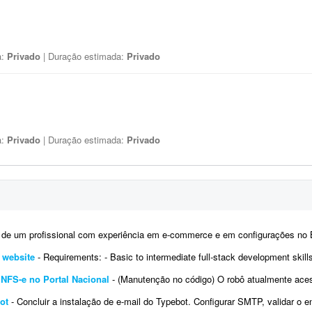
a:
Privado
| Duração estimada:
Privado
a:
Privado
| Duração estimada:
Privado
profissional com experiência em e-commerce e em configurações no Bling. Atualmente temos a conta de um 
e website
- Requirements: - Basic to intermediate full-stack development skills - Experience with front-end and back-end web development 
NFS-e no Portal Nacional
- (Manutenção no código) O robô atualmente acessa o Portal Nacional da NFS-e com o certificad
ot
- Concluir a instalação de e-mail do Typebot. Configurar SMTP, validar o envio de mensagens e integrar a funci