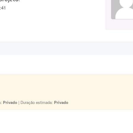
:41
a:
Privado
| Duração estimada:
Privado