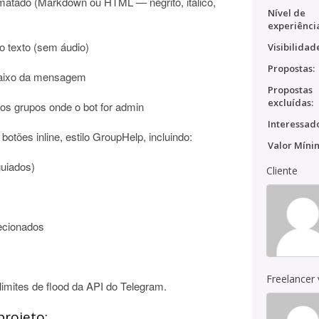
matado (Markdown ou HTML — negrito, itálico,
Nível de
experiênci
o texto (sem áudio)
Visibilidad
Propostas:
abaixo da mensagem
Propostas
excluídas:
os grupos onde o bot for admin
Interessado
botões inline, estilo GroupHelp, incluindo:
Valor Míni
uiados)
Cliente
ecionados
Freelancer
limites de flood da API do Telegram.
projeto: