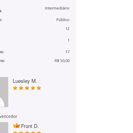
Intermediário
a:
e:
Público
12
1
s:
17
mo:
R$ 50,00
Luesley M.
 vencedor
Front D.