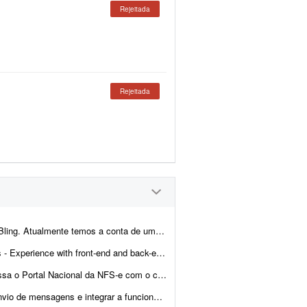
Rejeitada
Rejeitada
cliente integrada com loja própria, Mercado Livre,...
- Ability to troubleshoot bugs and make small improvements - Good commu...
o digital de cada empresa, confere se as notas emitidas no mês batem com...
onalidade com a instância atual. Entregar documentação ...