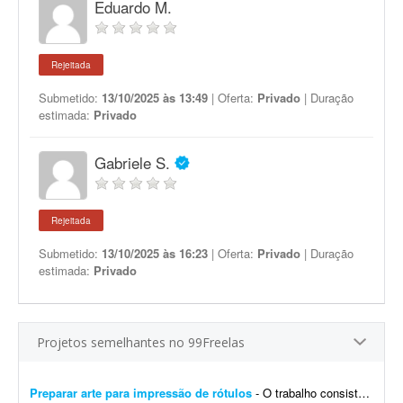
Eduardo M.
Rejeitada
Submetido:
13/10/2025 às 13:49
| Oferta:
Privado
| Duração
estimada:
Privado
Gabriele S.
Rejeitada
Submetido:
13/10/2025 às 16:23
| Oferta:
Privado
| Duração
estimada:
Privado
Projetos semelhantes no 99Freelas
Preparar arte para impressão de rótulos
- O trabalho consiste em preparar a arte digital para envio à impressão gráfica. Possuímos o arquivo feito no Canva. Será necessário passar para um software...