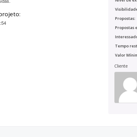
Nível de ex
aídas.
Visibilidad
projeto:
Propostas:
:54
Propostas e
Interessado
Tempo rest
Valor Míni
Cliente