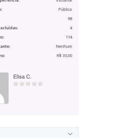
periência:
Iniciante
e:
Público
98
xcluídas:
4
s:
114
ante:
Nenhum
mo:
R$ 30,00
Elisa C.