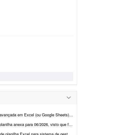
 uma planilha completa de gestão financeira e patrimonial para uma loja de Pok&eacut...
que foi feita em 11/2025 com os índices do período. Também é necess&a...
 ITENS OBRIGATÓRIOS: 1. ESTRUTURA: tabela inteligente que cresce automaticame...