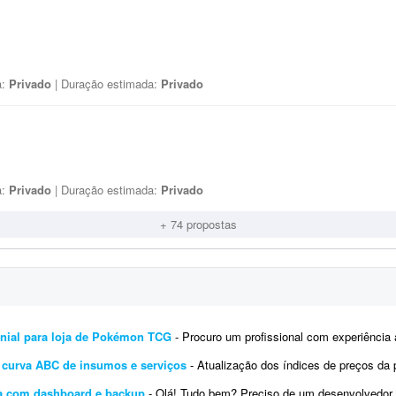
a:
Privado
| Duração estimada:
Privado
a:
Privado
| Duração estimada:
Privado
+ 74 propostas
monial para loja de Pokémon TCG
- Procuro um profissional com experiência avançada em Excel (ou Google Sheets) para desenvolver
r curva ABC de insumos e serviços
- Atualização dos índices de preços da planilha anexa para 06/2026, visto 
ia com dashboard e backup
- Olá! Tudo bem? Preciso de um desenvolvedor de planilha Excel para sistema de gestão de barbearia.