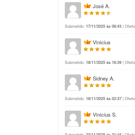
José A.
Submetido:
17/11/2025 às 08:43
| Ofert
Vinicius
Submetido:
18/11/2025 às 18:39
| Ofert
Sidney A.
Submetido:
18/11/2025 às 02:37
| Ofert
Vinicius S.
Submetido:
23/11/2025 às 21:16
| Ofert