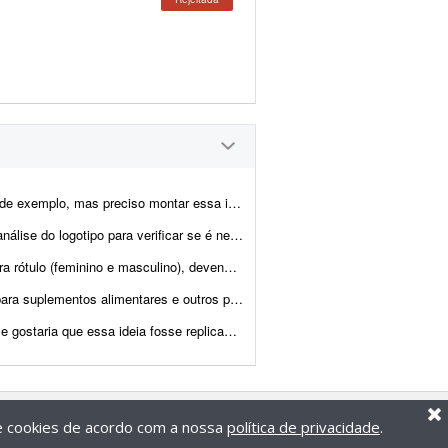
a ideia em um rótulo adesivo para embalagem de café com ...
 para verificar se é necessário melhorar ou não.
 os seguintes elementos: -> Logotipo da marca; -> Indicação de volu...
s e outros produtos. - Atualização e adaptação de rótulos já e...
aritos do Illustrator que possuo, mantendo a mesma estética em...
de cookies de acordo com a nossa
política de privacidade
.