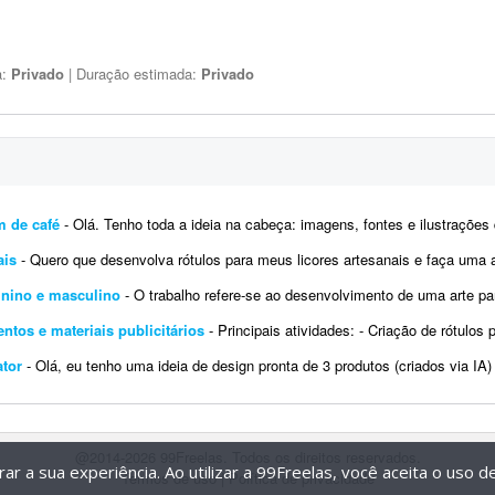
a:
Privado
| Duração estimada:
Privado
m de café
- Olá. Tenho toda a ideia na cabeça: imagens, fontes e ilustrações de exemplo, mas preciso montar ess
ais
- Quero que desenvolva rótulos para meus licores artesanais e faça uma análise do logotipo
inino e masculino
- O trabalho refere-se ao desenvolvimento de uma arte para rótulo (feminino e masculino), devendo conter
ntos e materiais publicitários
- Principais atividades: - Criação de rótulos para suplementos alimentare
ator
- Olá, eu tenho uma ideia de design pronta de 3 produtos (criados via IA) e gostaria que essa ideia fosse replicada nos gab
@2014-2026 99Freelas. Todos os direitos reservados.
r a sua experiência. Ao utilizar a 99Freelas, você aceita o uso 
Termos de uso
|
Política de privacidade