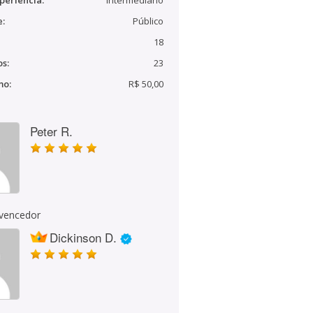
periência:
Intermediário
e:
Público
18
s:
23
mo:
R$ 50,00
Peter R.
 vencedor
Dickinson D.