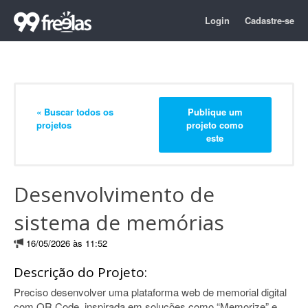
Login
Cadastre-se
« Buscar todos os
Publique um
projetos
projeto como
este
Desenvolvimento de
sistema de memórias
16/05/2026 às 11:52
Descrição do Projeto:
Preciso desenvolver uma plataforma web de memorial digital
com QR Code, inspirada em soluções como “Memorize” e