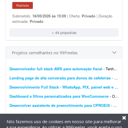
Rejeitada
Submetido:
16/05/2026 às 15:09
| Oferta:
Privado
| Duração
estimada:
Privado
+ 44 propostas
Projetos semelhantes no 99Freelas
Desenvolvedor full stack AWS para automação fiscal
- Tenho uma plataforma de automação fiscal rodando em AWS - ela pega os dados do sistema do cliente, calcula os impostos e emite a nota fiscal automaticamente. Preciso de alguém...
Landing page de alta conversão para donos de cafeterias
- Sou gestor de tráfego especializado em cafeterias e cafés e preciso de uma landing page de alta conversão para captar leads (donos de cafeterias) que chegam pelos meus an&uacut...
Desenvolvimento Full Stack - WhatsApp, PIX, painel web e automação
Dashboard e filtros personalizados para WooCommerce
- Olá pessoal, Preciso transformar o dashboard padrão do WooCommerce em um painel diferenciado para clientes e vendedores; procuro solução via plugin ou via código...
Desenvolver assistente de preenchimento para CPROEIS
- Buscamos um desenvolvedor experiente para criar uma solução de automação assistida para o processo de preenchimento de dados no sistema CPROEIS. O objetivo principal &ea...
Nós fazemos uso de cookies em nosso site para melhorar
a sua experiência. Ao utilizar a 99Freelas, você aceita o uso