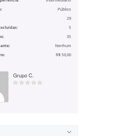
periência:
Intermediário
e:
Público
29
xcluídas:
5
s:
35
ante:
Nenhum
mo:
R$ 50,00
Grupo C.