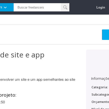
Login
rs
de site e app
Informaçõe
nvolver um site e um app semelhantes ao site
Categoria:
projeto:
Subcategor
:50
Orçamento