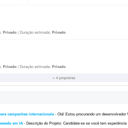
a:
Privado
| Duração estimada:
Privado
a:
Privado
| Duração estimada:
Privado
+ 4 propostas
para campanhas internacionais
- Olá! Estou procurando um desenvolvedor WordPress com experiência em Google Tag Manager
aseado em IA
- Descrição do Projeto: Candidate-se se você tem experiência comprovada com essa demanda. Envie junto à