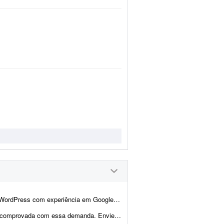
, Google Analytics 4 e Google Consent Mode v2 para realizar adequações técni...
 proposta sites que fez com Elementor, incluindo wireframes/ar...