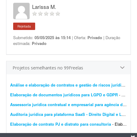
Larissa M.
Rejeitada
Submetido:
05/05/2025 às 15:14
| Oferta:
Privado
| Duração
estimada:
Privado
Projetos semelhantes no 99Freelas
Análise e elaboração de contratos e gestão de riscos jurídicos
- Es
Elaboração de documentos jurídicos para LGPD e GDPR
- Olá! Estou procurando um(a) advogado(a) com experiência comprovada em LGPD, GDPR, Direito Digital e Proteção de Dados para elaborar e revisar toda a documentaç&at...
Assessoria jurídica contratual e empresarial para agência de marketing
Auditoria jurídica para plataforma SaaS - Direito Digital e LGPD
- E
Elaboração de contrato PJ e distrato para consultoria
- Elaboração de contrato PJ para consultores de recrutamento e seleção (R&S) que conduzirão processos seletivos, além do respectivo distrato. O contrato...