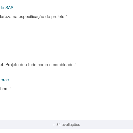
 de SAS
clareza na especificação do projeto."
el. Projeto deu tudo como o combinado."
merce
 bem."
+ 34 avaliações