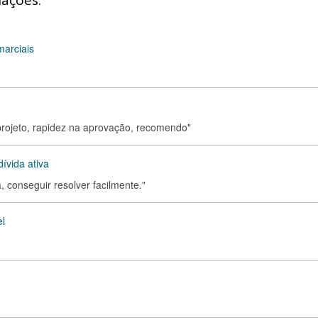
iações:
marciais
rojeto, rapidez na aprovação, recomendo"
ívida ativa
 conseguir resolver facilmente."
el