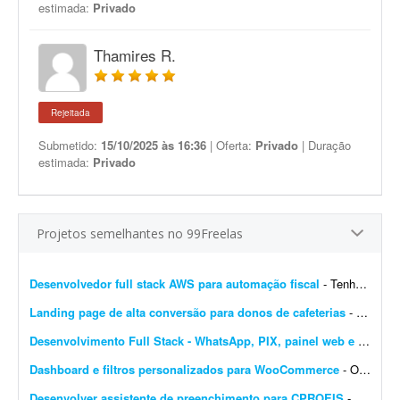
estimada:
Privado
Thamires R.
Rejeitada
Submetido:
15/10/2025 às 16:36
| Oferta:
Privado
| Duração
estimada:
Privado
Projetos semelhantes no 99Freelas
Desenvolvedor full stack AWS para automação fiscal
- Tenho uma plataforma de automação fiscal rodando em AWS - ela pega os dados do sistema do cliente, calcula os impostos e emite a nota fiscal automaticamente. Preciso de alguém...
Landing page de alta conversão para donos de cafeterias
- Sou gestor de tráfego especializado em cafeterias e cafés e preciso de uma landing page de alta conversão para captar leads (donos de cafeterias) que chegam pelos meus an&uacut...
Desenvolvimento Full Stack - WhatsApp, PIX, painel web e automação
Dashboard e filtros personalizados para WooCommerce
- Olá pessoal, Preciso transformar o dashboard padrão do WooCommerce em um painel diferenciado para clientes e vendedores; procuro solução via plugin ou via código...
Desenvolver assistente de preenchimento para CPROEIS
- Buscamos um desenvolvedor experiente para criar uma solução de automação assistida para o processo de preenchimento de dados no sistema CPROEIS. O objetivo principal &ea...