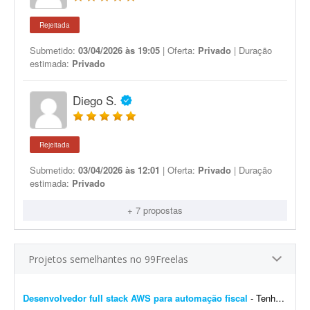
Rejeitada
Submetido:
03/04/2026 às 19:05
| Oferta:
Privado
| Duração
estimada:
Privado
Diego S.
Rejeitada
Submetido:
03/04/2026 às 12:01
| Oferta:
Privado
| Duração
estimada:
Privado
+ 7 propostas
Projetos semelhantes no 99Freelas
Desenvolvedor full stack AWS para automação fiscal
- Tenho uma plataforma de automação fiscal rodando em AWS - ela pega os dados do sistema do cliente, calcula os impostos e emite a nota fiscal automaticamente. Preciso de alguém...