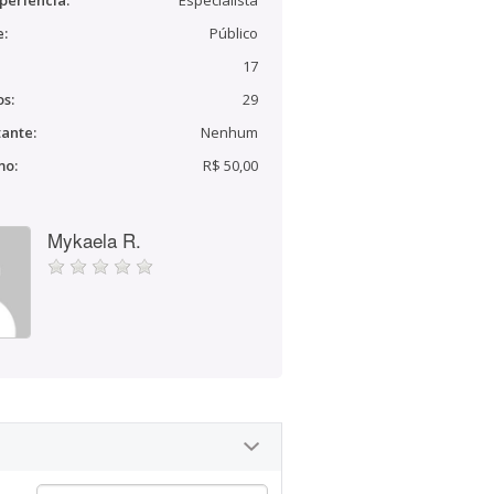
periência:
Especialista
e:
Público
17
s:
29
ante:
Nenhum
mo:
R$ 50,00
Mykaela R.