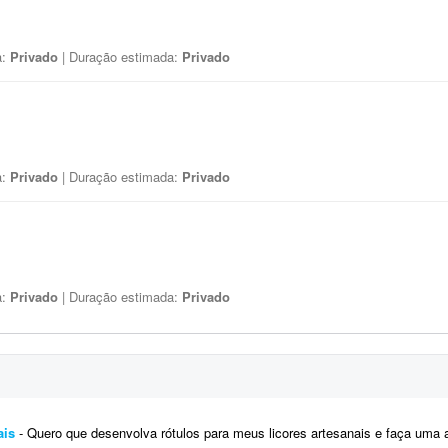
a:
Privado
| Duração estimada:
Privado
a:
Privado
| Duração estimada:
Privado
a:
Privado
| Duração estimada:
Privado
ais
- Quero que desenvolva rótulos para meus licores artesanais e faça uma análise do logotipo