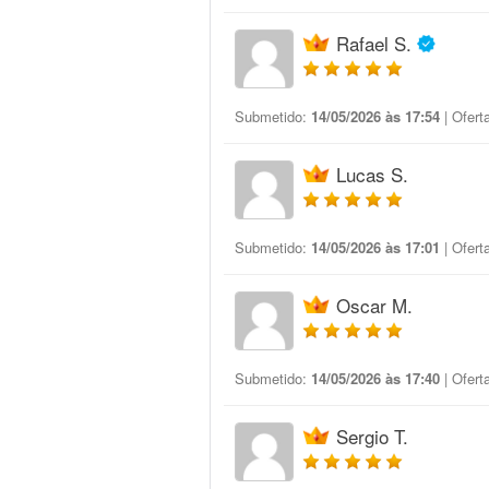
Rafael S.
Submetido:
14/05/2026 às 17:54
| Ofert
Lucas S.
Submetido:
14/05/2026 às 17:01
| Ofert
Oscar M.
Submetido:
14/05/2026 às 17:40
| Ofert
Sergio T.