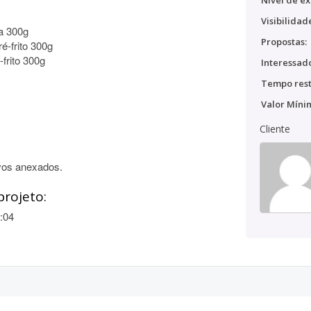
Nível de ex
Visibilidad
ta 300g
Propostas:
é-frito 300g
frito 300g
Interessado
Tempo rest
Valor Míni
Cliente
vos anexados.
projeto:
:04