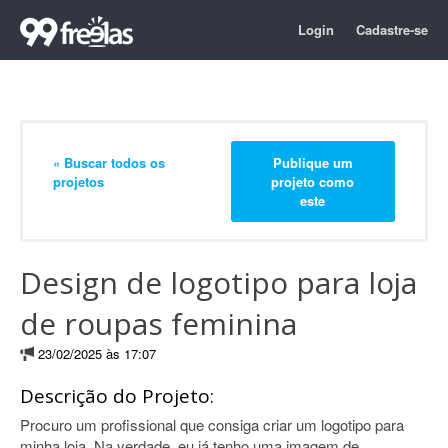
Login
Cadastre-se
« Buscar todos os
Publique um
projetos
projeto como
este
Design de logotipo para loja
de roupas feminina
23/02/2025 às 17:07
Descrição do Projeto:
Procuro um profissional que consiga criar um logotipo para
minha loja. Na verdade, eu já tenho uma imagem de