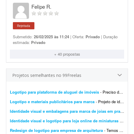
Felipe R.
Rejeitada
Submetido:
26/02/2025 às 11:24
| Oferta:
Privado
| Duração
estimada:
Privado
+ 40 propostas
Projetos semelhantes no 99Freelas
Logotipo para plataforma de aluguel de imóveis
- Preciso de um designer para produzir os arquivos finais de um logotipo já 100% definido. Não é um trabalho de criação ou conceito - o logotipo, as cores, a tipogr...
Logotipo e materiais publicitários para marca
- Projeto de identidade visual - Teacher English Desenvolvimento de uma identidade visual moderna e profissional para a marca Teacher English, voltada ao ensino da língua inglesa. O projeto ...
Identidade visual e embalagens para marca de joias em prata
- Bus
Identidade visual e logotipo para loja online de miniaturas 3D
- Que
Redesign de logotipo para empresa de arquitetura
- Temos uma marca chamada CSUL, que usamos atualmente para engenharia e construção. Depois criamos a empresa a partir dela voltada para arquitetura. Precisamos de um redesign do logoti...