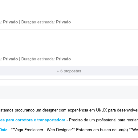
a:
Privado
| Duração estimada:
Privado
a:
Privado
| Duração estimada:
Privado
+ 6 propostas
tamos procurando um designer com experiência em UI/UX para desenvolver os layouts de um site no Figma. O projeto
tes para corretora e transportadora
- Preciso de um profissional para recriar a identidade digital (kit) e o site de uma correto
Date
- **Vaga Freelancer - Web Designer** Estamos em busca de um(a) **Web Designer Freelancer** criativo(a) e comprometido(a) para dese