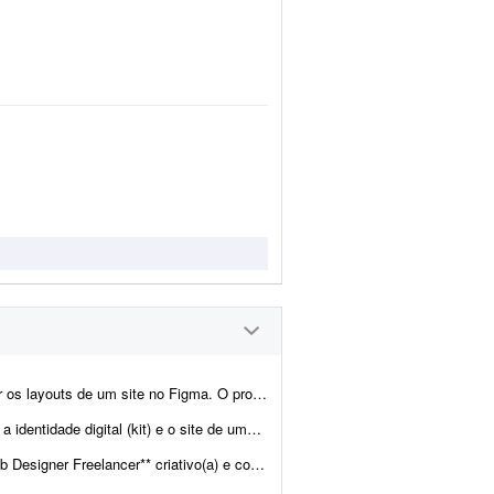
 contempla a criação do layout da página inicial e de p...
ra. Também haverá demanda para criar o site de uma transportadora. Ambos já est&atild...
nvolver layouts modernos e funcionais para projetos web. Projeto pa...