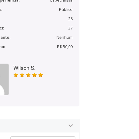
periência:
Especialista
e:
Público
26
s:
37
ante:
Nenhum
mo:
R$ 50,00
Wilson S.