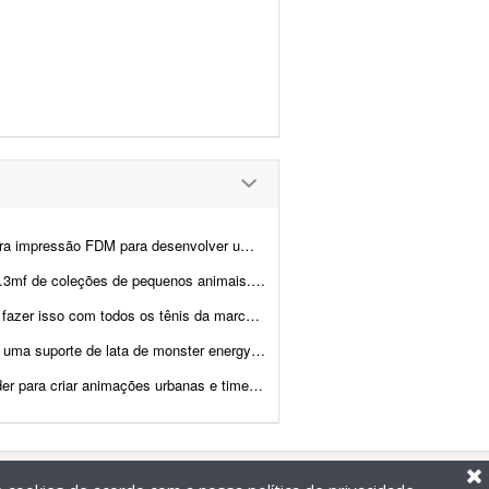
pirado no escudo do Gama FC. O que preciso: - Criar o modelo 3D do chavei...
 as imagens e o profissional deverá gerar os arquivos prontos para impressão 3...
ca, este seria um piloto pra validação de uma futura...
ergy 473ml com o logo da festa de peão de barretos 2026
 de cidades em estilo documentário. Deve incluir animação de elem...