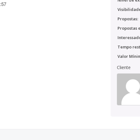
Nível de ex
:57
Visibilidad
Propostas:
Propostas e
Interessado
Tempo rest
Valor Míni
Cliente