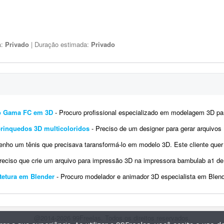
a:
Privado
| Duração estimada:
Privado
do Gama FC em 3D
- Procuro profissional especializado em modelagem 3D para impressão FDM para desenvolver um chaveiro personalizado ins
brinquedos 3D multicoloridos
- Preciso de um designer para gerar arquivos .3mf de coleções de pequenos animais. Vou enviar
ho um tênis que precisava taransformá-lo em modelo 3D. Este cliente quer fazer isso com todos os tênis da mar
eciso que crie um arquivo para impressão 3D na impressora bambulab a1 de uma suporte de lata de monster en
tetura em Blender
- Procuro modelador e animador 3D especialista em Blender para criar animações urbanas e timelapses
@2014-2026 99Freelas. Todos os direitos reservados.