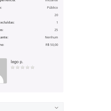
periência:
Iniciante
e:
Público
20
xcluídas:
1
s:
25
ante:
Nenhum
mo:
R$ 50,00
Iego p.