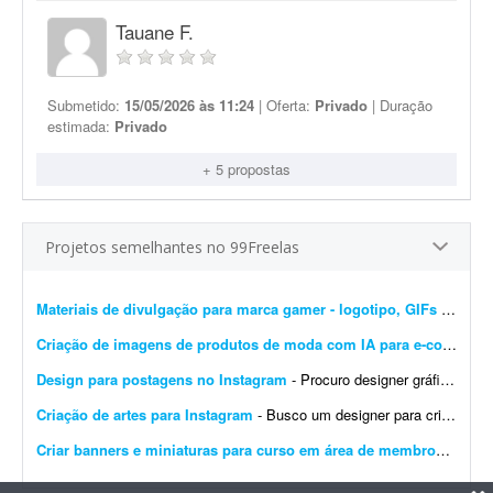
Tauane F.
Submetido:
15/05/2026 às 11:24
| Oferta:
Privado
| Duração
estimada:
Privado
+ 5 propostas
Projetos semelhantes no 99Freelas
Materiais de divulgação para marca gamer - logotipo, GIFs e banners
Criação de imagens de produtos de moda com IA para e-commerce
Design para postagens no Instagram
- Procuro designer gráfico para me ajudar nas postagens do meu Instagram profissional. Algumas já foram feitas por mim, mas precisam ser melhoradas. Algumas pretendo manter como est&ati...
Criação de artes para Instagram
- Busco um designer para criação de artes para o Instagram. O designer receberá um calendário editorial já pronto, com direcionamento de headlines, subheadlines e ...
Criar banners e miniaturas para curso em área de membros
- Preci