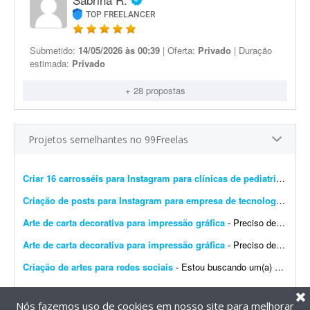
TOP FREELANCER
Submetido:
14/05/2026 às 00:39
| Oferta:
Privado
| Duração
estimada:
Privado
+ 28 propostas
Projetos semelhantes no 99Freelas
Criar 16 carrosséis para Instagram para clínicas de pediatria
- Preci
Criação de posts para Instagram para empresa de tecnologia
- Esto
Arte de carta decorativa para impressão gráfica
- Preciso de um design para imprimir uma carta decorativa na gráfica. A arte deve ser editável em PDF, conforme exigido pela gráfica. Quero unir dois elementos: o lobo ficar&aac...
Arte de carta decorativa para impressão gráfica
- Preciso de um design para imprimir uma carta decorativa na gráfica. A arte deve ser editável em PDF, conforme exigido pela gráfica. Quero unir dois elementos: o lobo no cart&a...
Criação de artes para redes sociais
- Estou buscando um(a) designer para uma parceria de longo prazo na criação de artes para redes sociais. A demanda inicial será de: * 8 artes para o feed por mês; * Stori...
Nós fazemos uso de cookies em nosso site para melhorar