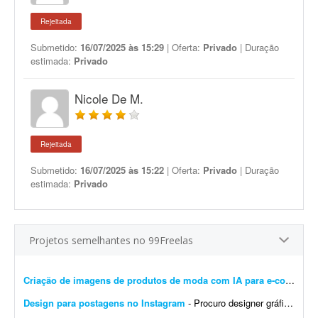
Rejeitada
Submetido:
16/07/2025 às 15:29
| Oferta:
Privado
| Duração
estimada:
Privado
Nicole De M.
Rejeitada
Submetido:
16/07/2025 às 15:22
| Oferta:
Privado
| Duração
estimada:
Privado
Projetos semelhantes no 99Freelas
Criação de imagens de produtos de moda com IA para e-commerce
Design para postagens no Instagram
- Procuro designer gráfico para me ajudar nas postagens do meu Instagram profissional. Algumas já foram feitas por mim, mas precisam ser melhoradas. Algumas pretendo manter como est&ati...