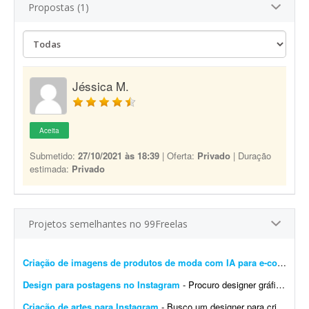
Propostas (1)
Jéssica M.
Aceita
Submetido:
27/10/2021 às 18:39
| Oferta:
Privado
| Duração
estimada:
Privado
Projetos semelhantes no 99Freelas
Criação de imagens de produtos de moda com IA para e-commerce
Design para postagens no Instagram
- Procuro designer gráfico para me ajudar nas postagens do meu Instagram profissional. Algumas já foram feitas por mim, mas precisam ser melhoradas. Algumas pretendo manter como est&ati...
Criação de artes para Instagram
- Busco um designer para criação de artes para o Instagram. O designer receberá um calendário editorial já pronto, com direcionamento de headlines, subheadlines e ...