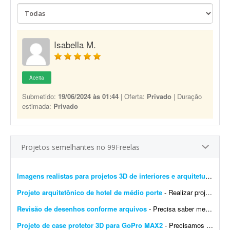
Isabella M.
Aceita
Submetido:
19/06/2024 às 01:44
| Oferta:
Privado
| Duração
estimada:
Privado
Projetos semelhantes no 99Freelas
Imagens realistas para projetos 3D de interiores e arquitetura
- Busc
Projeto arquitetônico de hotel de médio porte
- Realizar projeto arquitetônico para hotel de médio porte e entregar os desenhos técnicos realizados em softwares de modelagem CAD/BIM. Você deverá entregar: * Rel...
Revisão de desenhos conforme arquivos
- Precisa saber mexer em Autocad, Layout, Sketchup, Excel. Conforme listagem do word dos ajustes solicitados edas fotos dos ajustes feito a mão para passar para cad, layout e excel.
Projeto de case protetor 3D para GoPro MAX2
- Precisamos do projeto 3D de um case protetor rígido para a câmera GoPro MAX2 (360°, 64 × 69,7 × 48,7 mm). O que o case precisa ter: - Envolver todo o corpo da câ...