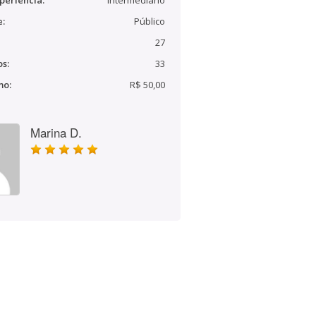
periência:
Intermediário
e:
Público
27
s:
33
mo:
R$ 50,00
Marina D.