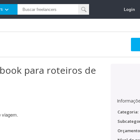
Login
rs
book para roteiros de
Informaçõe
Categoria:
e viagem.
Subcategor
Orçamento