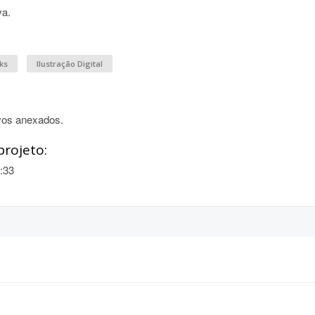
va.
ks
Ilustração Digital
vos anexados.
projeto:
:33