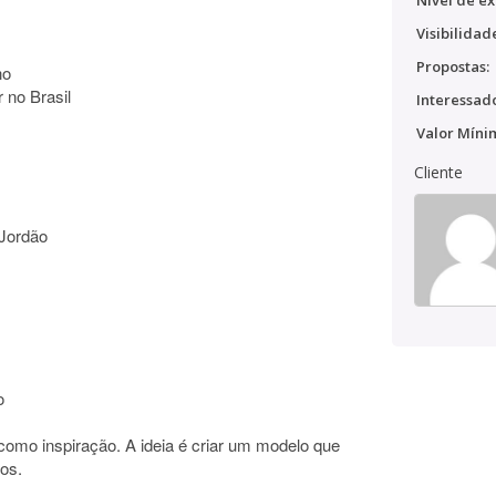
Nível de ex
Visibilidad
Propostas:
no
 no Brasil
Interessado
Valor Míni
Cliente
Jordão
o
omo inspiração. A ideia é criar um modelo que
nos.