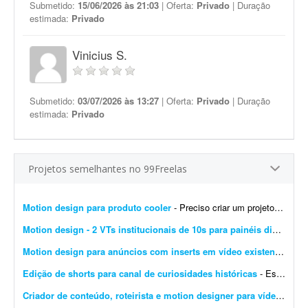
Submetido:
15/06/2026 às 21:03
| Oferta:
Privado
| Duração
estimada:
Privado
Vinicius S.
Submetido:
03/07/2026 às 13:27
| Oferta:
Privado
| Duração
estimada:
Privado
Projetos semelhantes no 99Freelas
Motion design para produto cooler
- Preciso criar um projeto de motion design para o produto cooler promocional. Link do produto: https://www.rampazzo.com.br/cooler-24latas-promocional
Motion design - 2 VTs institucionais de 10s para painéis digitais
- 
Motion design para anúncios com inserts em vídeo existente (30-60s)
Edição de shorts para canal de curiosidades históricas
- Estou criando um canal de YouTube Shorts no nicho de curiosidades históricas. Procuro um editor de vídeo para uma parceria mensal. Eu vou fornecer os roteiros prontos. O trabalho se...
Criador de conteúdo, roteirista e motion designer para vídeos de economia