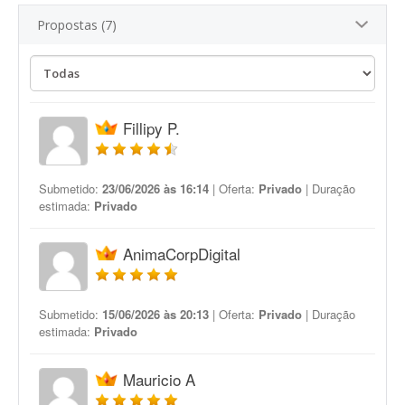
Propostas (7)
Fillipy P.
Submetido:
23/06/2026 às 16:14
| Oferta:
Privado
| Duração
estimada:
Privado
AnimaCorpDigital
Submetido:
15/06/2026 às 20:13
| Oferta:
Privado
| Duração
estimada:
Privado
Mauricio A