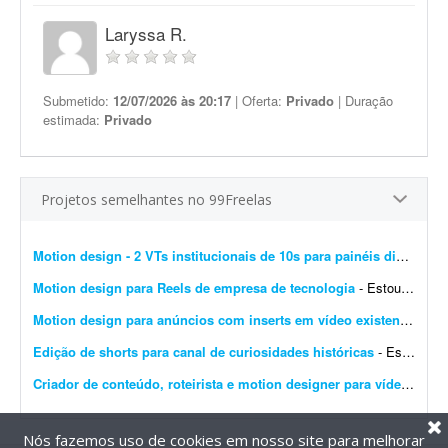
Laryssa R.
Submetido:
12/07/2026 às 20:17
| Oferta:
Privado
| Duração
estimada:
Privado
Projetos semelhantes no 99Freelas
Motion design - 2 VTs institucionais de 10s para painéis digitais
- 
Motion design para Reels de empresa de tecnologia
- Estou procurando um motion designer criativo para desenvolver Reels curtos (15 a 30 segundos) para uma empresa de tecnologia chamada D'Orsay Studio. Estamos no início. A empresa atua c...
Motion design para anúncios com inserts em vídeo existente (30-60s)
Edição de shorts para canal de curiosidades históricas
- Estou criando um canal de YouTube Shorts no nicho de curiosidades históricas. Procuro um editor de vídeo para uma parceria mensal. Eu vou fornecer os roteiros prontos. O trabalho se...
Criador de conteúdo, roteirista e motion designer para vídeos de economia
Nós fazemos uso de cookies em nosso site para melhorar