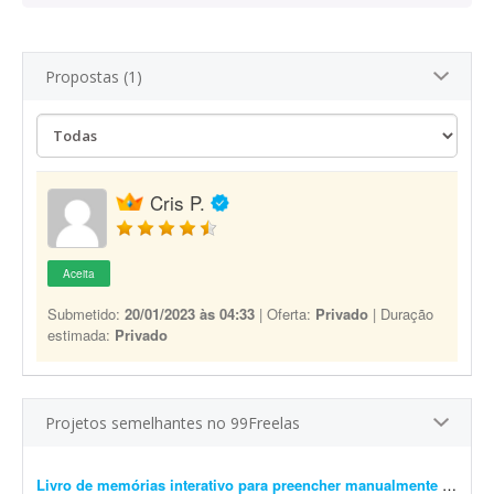
Propostas (1)
Cris P.
Aceita
Submetido:
20/01/2023 às 04:33
| Oferta:
Privado
| Duração
estimada:
Privado
Projetos semelhantes no 99Freelas
Livro de memórias interativo para preencher manualmente
- Estou procurando um designer editorial/diagramador para desenvolver um projeto gráfico de um livro de memórias personalizado. Não é um livro com texto corrido para leit...