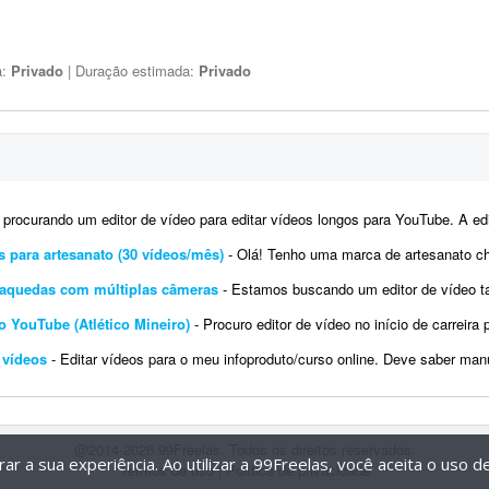
a:
Privado
| Duração estimada:
Privado
ocurando um editor de vídeo para editar vídeos longos para YouTube. A edição não precisa ser muito 
s para artesanato (30 vídeos/mês)
- Olá! Tenho uma marca de artesanato chamada Carioca Artesanato, especializada em peças f
araquedas com múltiplas câmeras
- Estamos buscando um editor de vídeo talentoso para criar uma edição cinematográfica d
no YouTube (Atlético Mineiro)
- Procuro editor de vídeo no início de carreira para uma parceria fixa. Preferência por edi
 vídeos
- Editar vídeos para o meu infoproduto/curso online. Deve saber manusear os principais editores d
@2014-2026 99Freelas. Todos os direitos reservados.
r a sua experiência. Ao utilizar a 99Freelas, você aceita o uso 
Termos de uso
|
Política de privacidade