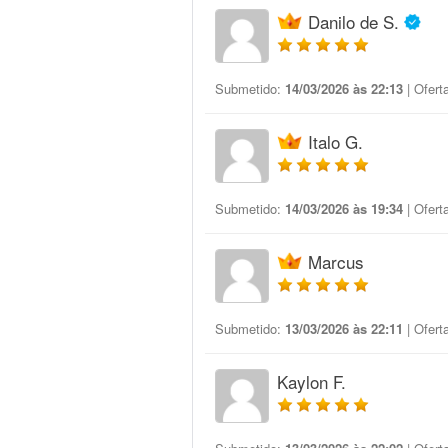
Danilo de S.
Submetido:
14/03/2026 às 22:13
| Ofert
Italo G.
Submetido:
14/03/2026 às 19:34
| Ofert
Marcus
Submetido:
13/03/2026 às 22:11
| Ofert
Kaylon F.