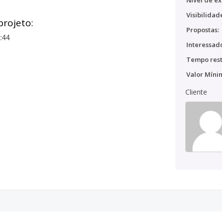
Nível de ex
Visibilidad
projeto:
Propostas:
:44
Interessado
Tempo rest
Valor Míni
Cliente