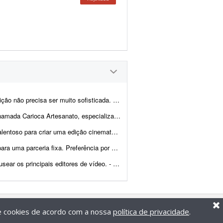
sofisticada. Procuro algo simples, dinâmico e ag...
eitas à mão com pedras naturais, cristais, resina e outros materiais. Estou procu...
e alta qualidade de um salto de paraquedas pessoal. O projeto envolve a ediç&...
tor atleticano. Serão de 2 a 3 vídeos por semana para um canal no YouTube...
e vídeo. - Produção e edição de 25 vídeos. - Experi&...
de cookies de acordo com a nossa
política de privacidade
.