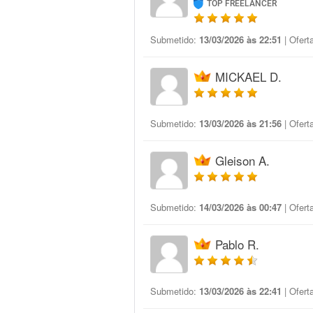
TOP FREELANCER
Submetido:
13/03/2026 às 22:51
| Ofert
MICKAEL D.
Submetido:
13/03/2026 às 21:56
| Ofert
Gleison A.
Submetido:
14/03/2026 às 00:47
| Ofert
Pablo R.
Submetido:
13/03/2026 às 22:41
| Ofert