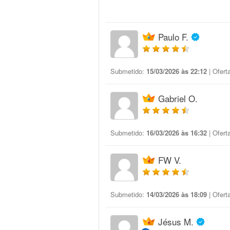
Paulo F.
Submetido:
15/03/2026 às 22:12
| Ofert
Gabriel O.
Submetido:
16/03/2026 às 16:32
| Ofert
FW V.
Submetido:
14/03/2026 às 18:09
| Ofert
Jésus M.