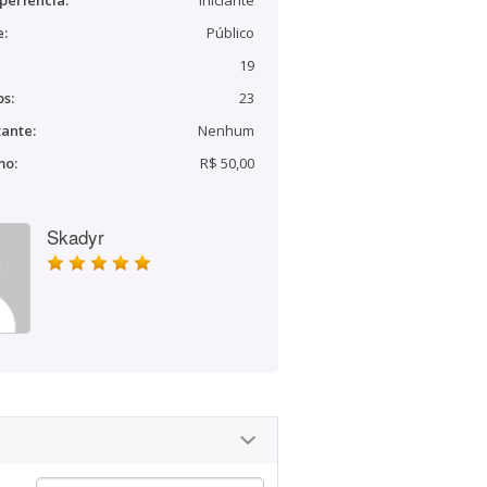
periência:
Iniciante
e:
Público
19
s:
23
ante:
Nenhum
mo:
R$ 50,00
Skadyr