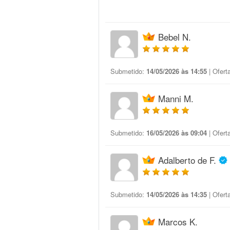
Bebel N.
Submetido:
14/05/2026 às 14:55
| Ofert
Manni M.
Submetido:
16/05/2026 às 09:04
| Ofert
Adalberto de F.
Submetido:
14/05/2026 às 14:35
| Ofert
Marcos K.