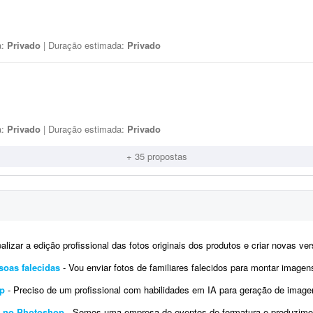
a:
Privado
| Duração estimada:
Privado
a:
Privado
| Duração estimada:
Privado
+ 35 propostas
izar a edição profissional das fotos originais dos produtos e criar novas versões das imagens utilizando intelig
soas falecidas
- Vou enviar fotos de familiares falecidos para montar imagens com os filhos e filhas atuais. Serão cerca de 12 mon
op
- Preciso de um profissional com habilidades em IA para geração de imagens realistas e profissionais para meu site. Pos
s no Photoshop
- Somos uma empresa de eventos de formatura e produzimos materiais impressos e digitais. Preciso de um profis