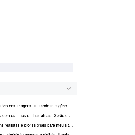
ência artificial (IA), explorando diferentes cen&aacut...
tagens, com as pessoas abraçadas e sorrindo. Qual o valor e o prazo d...
suo cerca de 250 produtos (móveis em madeira e estofados) q...
sional de edição no Photoshop (Lightroom é opcional, mas ajuda no fl...