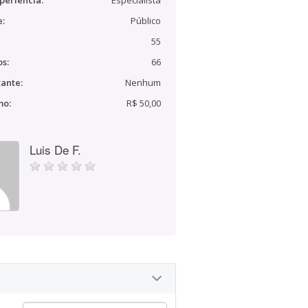
periência:
Especialista
e:
Público
55
s:
66
ante:
Nenhum
mo:
R$ 50,00
Luis De F.