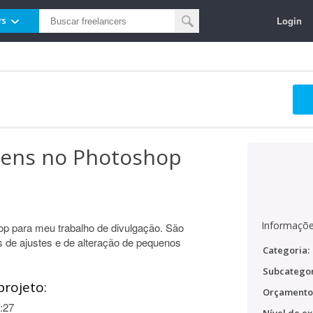
Login
rs
gens no Photoshop
Informaçõe
hop para meu trabalho de divulgação. São
 de ajustes e de alteração de pequenos
Categoria:
Subcategor
projeto:
Orçamento
:27