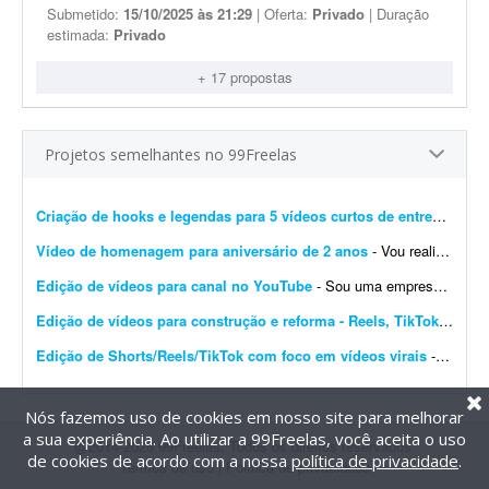
Submetido:
15/10/2025 às 21:29
| Oferta:
Privado
| Duração
estimada:
Privado
+ 17 propostas
Projetos semelhantes no 99Freelas
Criação de hooks e legendas para 5 vídeos curtos de entrevistas
- 
Vídeo de homenagem para aniversário de 2 anos
- Vou realizar o aniversário do meu filho de 2 anos na próxima sexta-feira. Gostaria de um vídeo animado contando a minha história com minha esposa (namoro e casamento), a...
Edição de vídeos para canal no YouTube
- Sou uma empresa à procura de editor de vídeo para canal no YouTube. Preciso de pessoas disponíveis para fazer esse trabalho para mim, pois não tenho tempo nem disponibil...
Edição de vídeos para construção e reforma - Reels, TikTok e anúncios
Edição de Shorts/Reels/TikTok com foco em vídeos virais
- Olá! Meu nome é Arthur e sou proprietário da Carioca Artesanato, uma marca especializada em peças artesanais feitas com pedras naturais, cristais e resina. Estou procur...
Nós fazemos uso de cookies em nosso site para melhorar
a sua experiência. Ao utilizar a 99Freelas, você aceita o uso
@2014-2026 99Freelas. Todos os direitos reservados.
de cookies de acordo com a nossa
política de privacidade
.
Termos de uso
|
Política de privacidade