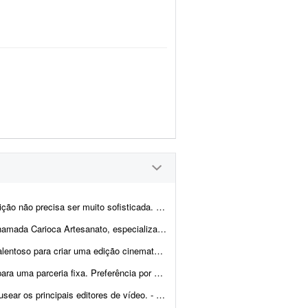
sofisticada. Procuro algo simples, dinâmico e ag...
eitas à mão com pedras naturais, cristais, resina e outros materiais. Estou procu...
e alta qualidade de um salto de paraquedas pessoal. O projeto envolve a ediç&...
tor atleticano. Serão de 2 a 3 vídeos por semana para um canal no YouTube...
e vídeo. - Produção e edição de 25 vídeos. - Experi&...