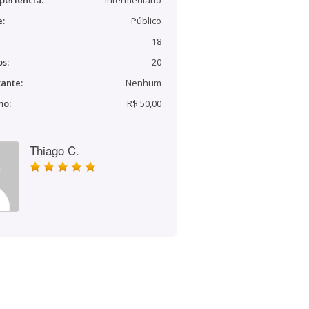
periência:
Intermediário
e:
Público
18
s:
20
ante:
Nenhum
mo:
R$ 50,00
Thiago C.