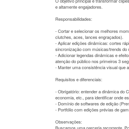
O objetivo principal é transformar clipe
e altamente engajadores.
Responsabilidades:
- Cortar e selecionar os melhores mom
clutches, aces, lances engraçados).
- Aplicar edições dinâmicas: cortes ráp
sincronização com músicas/trends do
- Adicionar legendas dinâmicas e efeit
atenção do público nos primeiros 3 se
- Manter uma consistência visual que aj
Requisitos e diferenciais:
- Obrigatório: entender a dinâmica do 
economia, etc., para identificar onde es
- Domínio de softwares de edição (Prem
- Portfólio com edições prévias de gam
Observações:
Buscamos uma parceria recorrente. Por f