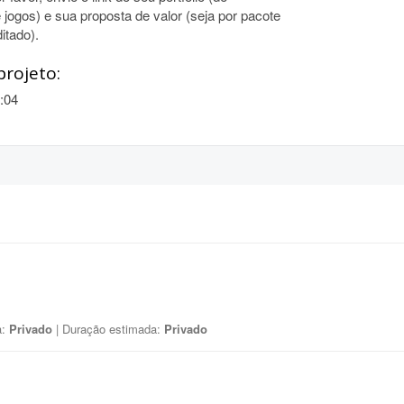
 jogos) e sua proposta de valor (seja por pacote
itado).
projeto:
:04
a:
Privado
| Duração estimada:
Privado