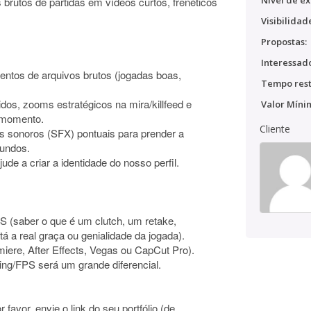
Nível de ex
s brutos de partidas em vídeos curtos, frenéticos
Visibilidad
Propostas:
Interessado
entos de arquivos brutos (jogadas boas,
Tempo rest
idos, zooms estratégicos na mira/killfeed e
Valor Míni
 momento.
Cliente
os sonoros (SFX) pontuais para prender a
gundos.
ude a criar a identidade do nosso perfil.
CS (saber o que é um clutch, um retake,
tá a real graça ou genialidade da jogada).
iere, After Effects, Vegas ou CapCut Pro).
ing/FPS será um grande diferencial.
avor, envie o link do seu portfólio (de