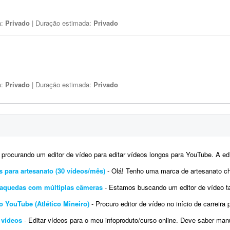
a:
Privado
| Duração estimada:
Privado
a:
Privado
| Duração estimada:
Privado
ocurando um editor de vídeo para editar vídeos longos para YouTube. A edição não precisa ser muito 
s para artesanato (30 vídeos/mês)
- Olá! Tenho uma marca de artesanato chamada Carioca Artesanato, especializada em peças f
araquedas com múltiplas câmeras
- Estamos buscando um editor de vídeo talentoso para criar uma edição cinematográfica d
no YouTube (Atlético Mineiro)
- Procuro editor de vídeo no início de carreira para uma parceria fixa. Preferência por edi
 vídeos
- Editar vídeos para o meu infoproduto/curso online. Deve saber manusear os principais editores d