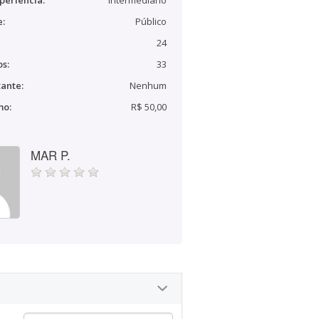
periência:
Intermediário
e:
Público
24
s:
33
ante:
Nenhum
mo:
R$ 50,00
MAR P.