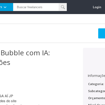
Login
rs
 Bubble com IA:
ções
Informaçõe
Categoria:
Subcategor
GA AÍ JP
Orçamento
des do site