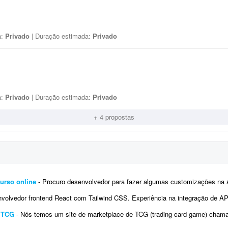
a:
Privado
| Duração estimada:
Privado
a:
Privado
| Duração estimada:
Privado
+ 4 propostas
urso online
- Procuro desenvolvedor para fazer algumas customizações na API do Fluxer (fluxer.app) para uso em um curso onli
vedor frontend React com Tailwind CSS. Experiência na integração de APIs REST e autenticação por tok
e TCG
- Nós temos um site de marketplace de TCG (trading card game) chamado Capital Collectibles e gostaria de um programador front-e