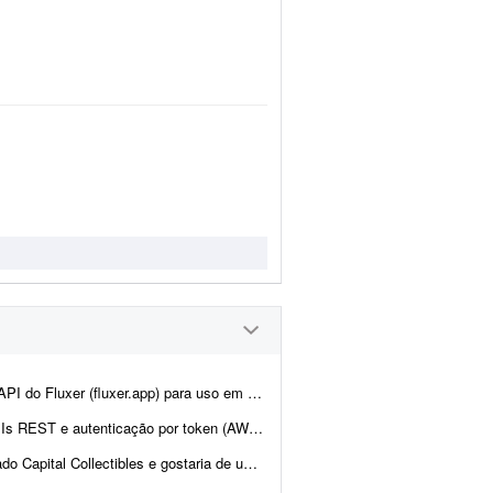
ne. A ideia é manter praticamente toda a estrutura atual da plata...
en (AWS Cognito é diferencial). O design j&aacut...
nd e back-end para nos ajudar a revisar a estrutura e validar a p...