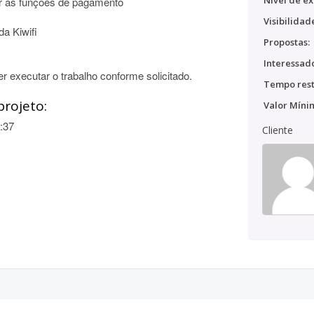
Nível de ex
var as funções de pagamento
Visibilidad
da Kiwifi
Propostas:
Interessado
 executar o trabalho conforme solicitado.
Tempo rest
projeto:
Valor Míni
:37
Cliente