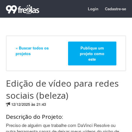
Login
Cadastre-se
« Buscar todos os
Publique um
projetos
projeto como
este
Edição de vídeo para redes
sociais (beleza)
12/12/2025 às 21:43
Descrição do Projeto:
Preciso de alguém que trabalhe com DaVinci Resolve ou
outra ferramenta capaz de deixar meus vídeos do nicho de