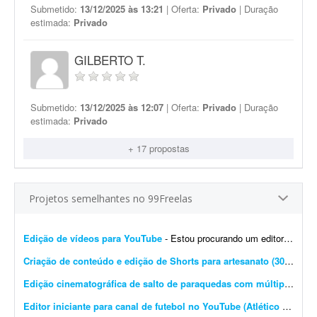
Submetido:
13/12/2025 às 13:21
| Oferta:
Privado
| Duração
estimada:
Privado
GILBERTO T.
Submetido:
13/12/2025 às 12:07
| Oferta:
Privado
| Duração
estimada:
Privado
+ 17 propostas
Projetos semelhantes no 99Freelas
Edição de vídeos para YouTube
- Estou procurando um editor de vídeo para editar vídeos longos para YouTube. A edição não precisa ser muito sofisticada. Procuro algo simples, dinâmico e ag...
Criação de conteúdo e edição de Shorts para artesanato (30 vídeos/mês)
Edição cinematográfica de salto de paraquedas com múltiplas câmeras
Editor iniciante para canal de futebol no YouTube (Atlético Mineiro)