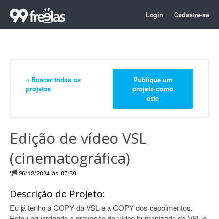
Login
Cadastre-se
« Buscar todos os
Publique um
projetos
projeto como
este
Edição de vídeo VSL
(cinematográfica)
26/12/2024 às 07:59
Descrição do Projeto:
Eu já tenho a COPY da VSL e a COPY dos depoimentos.
Estou aguardando a gravação do vídeo humanizado da VSL e