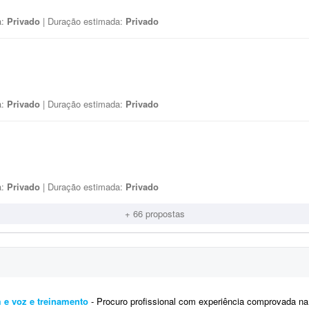
a:
Privado
| Duração estimada:
Privado
a:
Privado
| Duração estimada:
Privado
a:
Privado
| Duração estimada:
Privado
+ 66 propostas
m e voz e treinamento
- Procuro profissional com experiência comprovada na criação de avatares ou clones digitais realistas