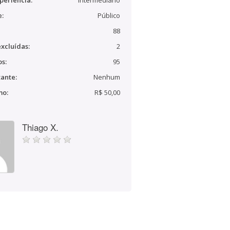
periência:
Intermediário
e:
Público
88
xcluídas:
2
s:
95
ante:
Nenhum
mo:
R$ 50,00
Thiago X.