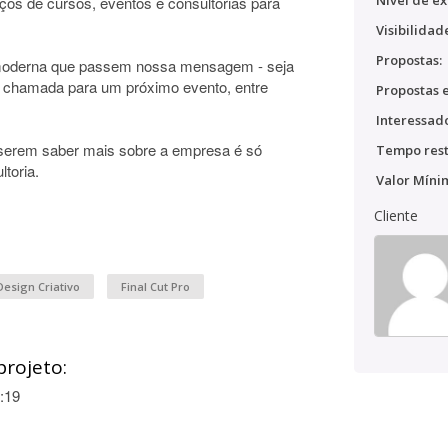
Nível de ex
os de cursos, eventos e consultorias para
Visibilidad
Propostas:
o moderna que passem nossa mensagem - seja
 chamada para um próximo evento, entre
Propostas e
Interessado
iserem saber mais sobre a empresa é só
Tempo rest
toria.
Valor Míni
Cliente
Design Criativo
Final Cut Pro
projeto:
:19