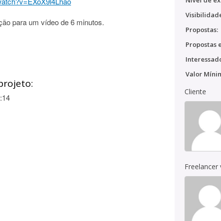
Nível de ex
/watch?v=EXoX9l4Lhao
Visibilidad
ição para um vídeo de 6 minutos.
Propostas:
Propostas e
Interessado
Valor Míni
projeto:
Cliente
:14
Freelancer