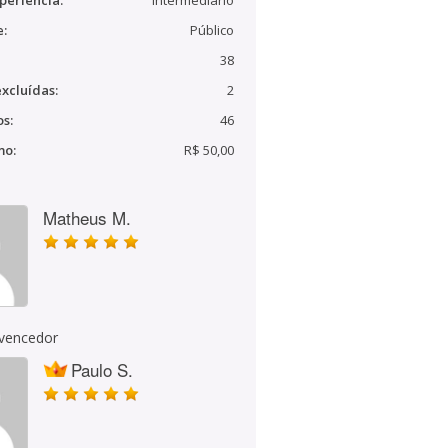
periência:
Intermediário
e:
Público
38
xcluídas:
2
s:
46
mo:
R$ 50,00
Matheus M.
 vencedor
Paulo S.