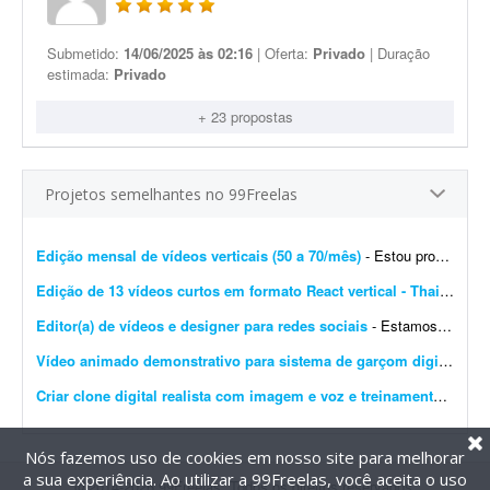
Submetido:
14/06/2025 às 02:16
| Oferta:
Privado
| Duração
estimada:
Privado
+ 23 propostas
Projetos semelhantes no 99Freelas
Edição mensal de vídeos verticais (50 a 70/mês)
- Estou procurando um editor para uma demanda recorrente de 50 a 70 vídeos verticais por mês, com duração média de 30 a 60 segundos cada. O trabalho é simple...
Edição de 13 vídeos curtos em formato React vertical - Thais D.
- I
Editor(a) de vídeos e designer para redes sociais
- Estamos buscando um(a) profissional freelancer para colaborar em um projeto de criação e edição de conteúdos para redes sociais, com possibilidade de novos projet...
Vídeo animado demonstrativo para sistema de garçom digital
- Gos
Criar clone digital realista com imagem e voz e treinamento
- Procu
Nós fazemos uso de cookies em nosso site para melhorar
a sua experiência. Ao utilizar a 99Freelas, você aceita o uso
@2014-2026 99Freelas. Todos os direitos reservados.