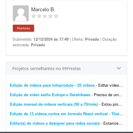
Marcelo B.
Rejeitada
Submetido:
12/12/2024 às 17:49
| Oferta:
Privado
| Duração
estimada:
Privado
Projetos semelhantes no 99Freelas
Edição de vídeos para infoproduto - 25 vídeos
- Editar vídeos para o meu infoproduto/curso online. Deve saber manusear os principais editores de vídeo. - Produção e edição de 25 vídeos. - Experi&...
Edição de vídeo estilo Euhipe e Daishikawa
- Preciso de um editor de vídeo para editar um conteúdo para mim. Busco edição no estilo Euhipe e Daishikawa. O tema será informado quando fecharmos. Meu canal e...
Edição mensal de vídeos verticais (50 a 70/mês)
- Estou procurando um editor para uma demanda recorrente de 50 a 70 vídeos verticais por mês, com duração média de 30 a 60 segundos cada. O trabalho é simple...
Edição de 13 vídeos curtos em formato React vertical - Thais D.
- I
Editor(a) de vídeos e designer para redes sociais
- Estamos buscando um(a) profissional freelancer para colaborar em um projeto de criação e edição de conteúdos para redes sociais, com possibilidade de novos projet...