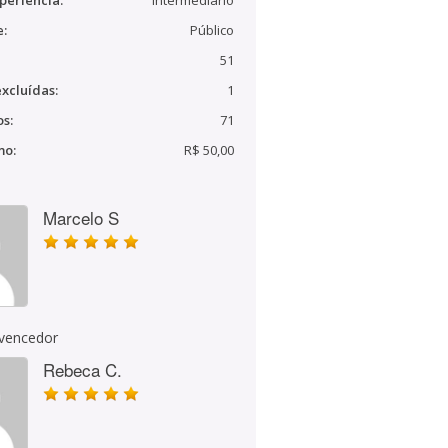
periência:
Intermediário
e:
Público
51
xcluídas:
1
s:
71
mo:
R$ 50,00
Marcelo S
 vencedor
Rebeca C.