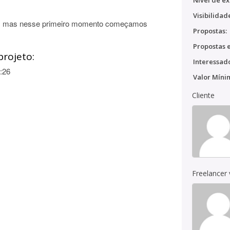
Nível de ex
Visibilidad
e, mas nesse primeiro momento começamos
Propostas:
Propostas e
projeto:
Interessado
:26
Valor Míni
Cliente
Freelancer