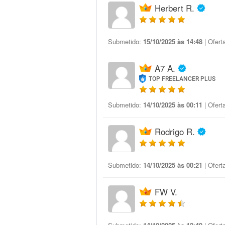
Herbert R.
Submetido:
15/10/2025 às 14:48
| Ofert
A7 A.
TOP FREELANCER PLUS
Submetido:
14/10/2025 às 00:11
| Ofert
Rodrigo R.
Submetido:
14/10/2025 às 00:21
| Ofert
FW V.